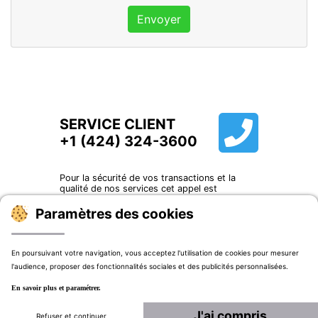
Envoyer
SERVICE CLIENT
+1 (424) 324-3600
Pour la sécurité de vos transactions et la
qualité de nos services cet appel est
susceptible d’être enregistré.
Paramètres des cookies
Choisissez votre langue :
En poursuivant votre navigation, vous acceptez l'utilisation de cookies pour mesurer
l'audience, proposer des fonctionnalités sociales et des publicités personnalisées.
Webecanik SASU - 107, Avenue Henri Fréville - CS 10704 - 35207 RENNES Cedex –
En savoir plus et paramétrer.
France
Accueil
|
CGU
|
FAQ
J'ai compris
Refuser et continuer