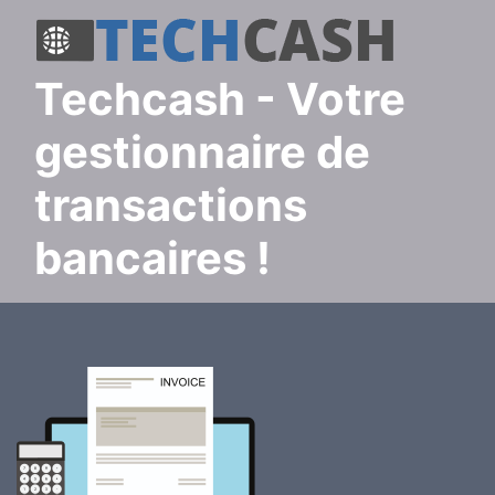
techcash
- Votre
gestionnaire de
transactions
bancaires !