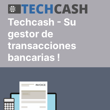
techcash
- Su
gestor de
transacciones
bancarias !